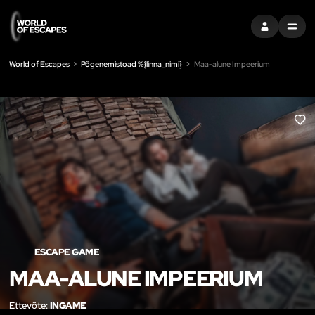
LOGI SISSE
MENU
World of Escapes
Põgenemistoad %{linna_nimi}
Maa-alune Impeerium
LIK
ESCAPE GAME
MAA-ALUNE IMPEERIUM
Ettevõte:
INGAME