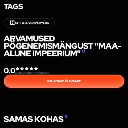
TAGS
7️⃣
UP TO SEVEN PLAYERS
ARVAMUSED
PÕGENEMISMÄNGUST "MAA-
ALUNE IMPEERIUM"
0
0.0
ei ole veel kommentaare
KIRJUTAGE ÜLEVAADE
SAMAS KOHAS
6