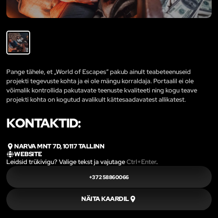
Pange tähele, et „World of Escapes“ pakub ainult teabeteenuseid
projekti tegevuste kohta ja ei ole mängu korraldaja. Portaalil ei ole
võimalik kontrollida pakutavate teenuste kvaliteeti ning kogu teave
projekti kohta on kogutud avalikult kättesaadavatest allikatest.
KONTAKTID:
NARVA MNT 7D, 10117 TALLINN
WEBSITE
Leidsid trükivigu? Valige tekst ja vajutage
Ctrl+Enter
.
+372 58860066
NÄITA KAARDIL