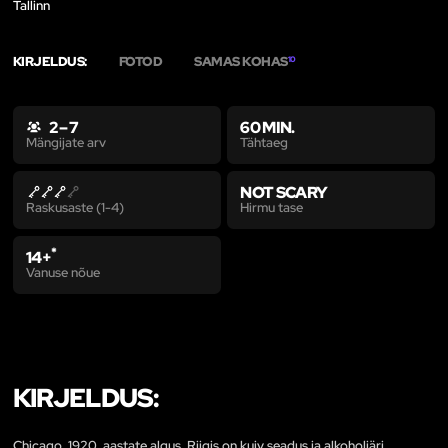
Tallinn
KIRJELDUS:
FOTOD
SAMAS KOHAS
10
2 – 7
60 MIN.
Tähtaeg
Mängijate arv
NOT SCARY
Hirmu tase
Raskusaste (1-4)
*
14+
Vanuse nõue
KIRJELDUS:
Chicago, 1920. aastate algus. Riigis on kuiv seadus ja alkoholiäri