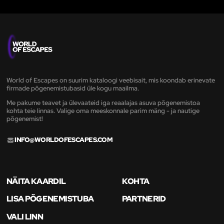
World of Escapes on suurim kataloogi veebisait, mis koondab erinevate
firmade põgenemistubasid üle kogu maailma.
Me pakume teavet ja ülevaateid iga reaalajas asuva põgenemistoa
kohta teie linnas. Valige oma meeskonnale parim mäng - ja nautige
põgenemist!
INFO@WORLDOFESCAPES.COM
NÄITA KAARDIL
KOHTA
LISA PÕGENEMISTUBA
PARTNERID
VALI LINN