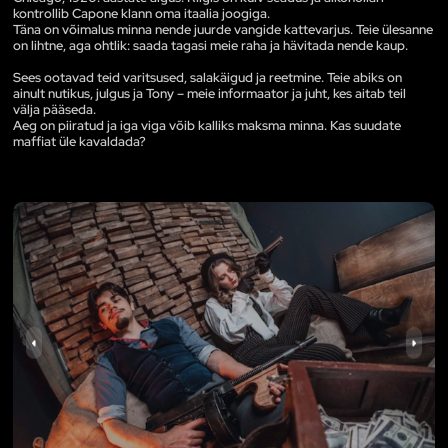
kontrollib Capone klann oma itaalia joogiga.
Täna on võimalus minna nende juurde vangide kattevarjus. Teie ülesanne
on lihtne, aga ohtlik: saada tagasi meie raha ja hävitada nende kaup.
Sees ootavad teid varitsused, salakäigud ja reetmine. Teie abiks on
ainult nutikus, julgus ja Tony – meie informaator ja juht, kes aitab teil
välja pääseda.
Aeg on piiratud ja iga viga võib kalliks maksma minna. Kas suudate
maffiat üle kavaldada?