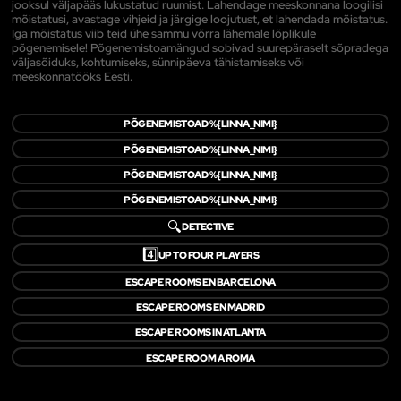
jooksul väljapääs lukustatud ruumist. Lahendage meeskonnana loogilisi
mõistatusi, avastage vihjeid ja järgige loojutust, et lahendada mõistatus.
Iga mõistatus viib teid ühe sammu võrra lähemale lõplikule
põgenemisele! Põgenemistoamängud sobivad suurepäraselt sõpradega
väljasõiduks, kohtumiseks, sünnipäeva tähistamiseks või
meeskonnatööks Eesti.
PÕGENEMISTOAD %{LINNA_NIMI}
PÕGENEMISTOAD %{LINNA_NIMI}
PÕGENEMISTOAD %{LINNA_NIMI}
PÕGENEMISTOAD %{LINNA_NIMI}
🔍
DETECTIVE
4️⃣
UP TO FOUR PLAYERS
ESCAPE ROOMS EN BARCELONA
ESCAPE ROOMS EN MADRID
ESCAPE ROOMS IN ATLANTA
ESCAPE ROOM A ROMA