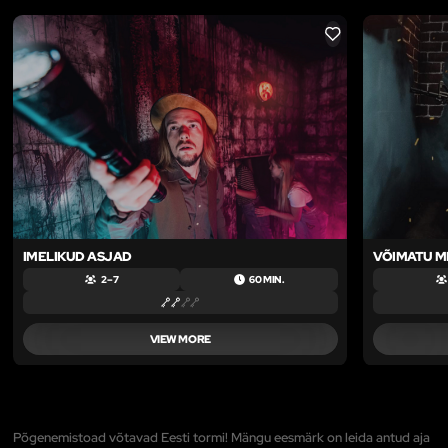
LIKE
IMELIKUD ASJAD
VÕIMATU M
2 – 7
60 MIN.
VIEW MORE
Põgenemistoad võtavad Eesti tormi! Mängu eesmärk on leida antud aja