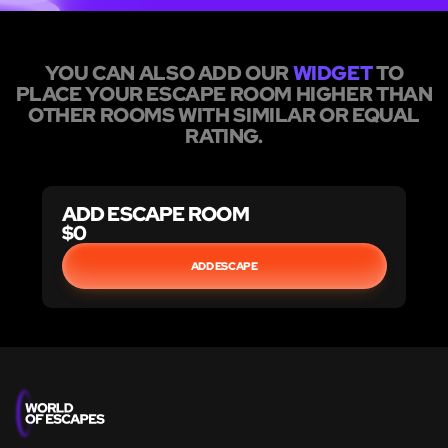
YOU CAN ALSO ADD OUR
WIDGET
TO
PLACE YOUR ESCAPE ROOM HIGHER THAN
OTHER ROOMS WITH SIMILAR OR EQUAL
RATING.
ADD ESCAPE ROOM
$0
ADD ESCAPE