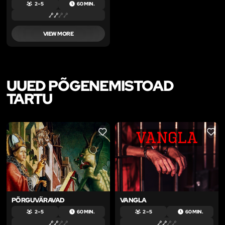
2 – 5
60 MIN.
VIEW MORE
UUED PÕGENEMISTOAD
TARTU
LIKE
LIKE
PÕRGUVÄRAVAD
VANGLA
2 – 5
60 MIN.
2 – 5
60 MIN.