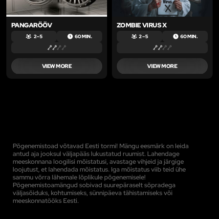
PANGARÖÖV
ZOMBIE VIRUS X
2 – 5
60 MIN.
2 – 5
60 MIN.
VIEW MORE
VIEW MORE
Põgenemistoad võtavad Eesti tormi! Mängu eesmärk on leida
antud aja jooksul väljapääs lukustatud ruumist. Lahendage
meeskonnana loogilisi mõistatusi, avastage vihjeid ja järgige
loojutust, et lahendada mõistatus. Iga mõistatus viib teid ühe
sammu võrra lähemale lõplikule põgenemisele!
Põgenemistoamängud sobivad suurepäraselt sõpradega
väljasõiduks, kohtumiseks, sünnipäeva tähistamiseks või
meeskonnatööks Eesti.