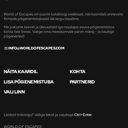
World of Escapes on suurim kataloogi veebisait, mis koondab erinevate
firmade põgenemistubasid üle kogu maailma.
Me pakume teavet ja ülevaateid iga reaalajas asuva põgenemistoa
kohta teie linnas. Valige oma meeskonnale parim mäng - ja nautige
põgenemist!
INFO@WORLDOFESCAPES.COM
NÄITA KAARDIL
KOHTA
LISA PÕGENEMISTUBA
PARTNERID
VALI LINN
Leidsid trükivigu? Valige tekst ja vajutage
Ctrl+Enter
.
WORLD OF ESCAPES