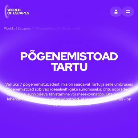
LOGI SISSE
MENU
World of Escapes
Põgenemistoad %{linna_nimi}
PÕGENEMISTOAD
TARTU
Vali üks 7 põgenemistubadest, mis on saadaval Tartu ja selle ümbruses!
Põgenemistoad sobivad ideaalselt igaks sündmuseks: õhtu sõpradega,
kohtumine, sünnipäeva tähistamine või meeskonnatöö. Otsige vihjeid,
lahendage mõistatusi ja tehke koostööd, et lahendada mõistatus - on
aeg põgeneda ruumist!