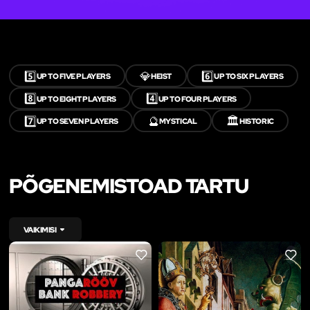
5️⃣
💎
6️⃣
UP TO FIVE PLAYERS
HEIST
UP TO SIX PLAYERS
8️⃣
4️⃣
UP TO EIGHT PLAYERS
UP TO FOUR PLAYERS
7️⃣
🔮
🏛️
UP TO SEVEN PLAYERS
MYSTICAL
HISTORIC
PÕGENEMISTOAD TARTU
VAIKIMISI
LIKE
LIKE