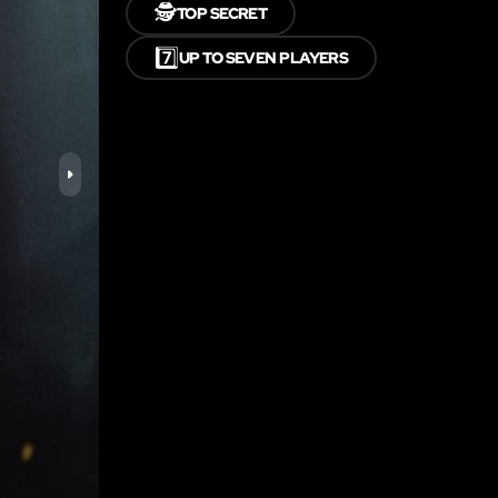
🕵️
TOP SECRET
7️⃣
UP TO SEVEN PLAYERS