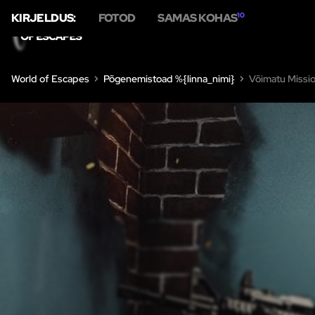
KIRJELDUS:
FOTOD
SAMAS KOHAS
10
World of Escapes
Põgenemistoad %{linna_nimi}
Võimatu Missi