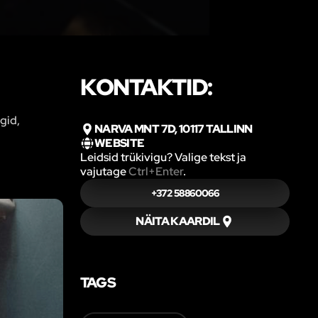
KONTAKTID:
gid,
NARVA MNT 7D, 10117 TALLINN
WEBSITE
Leidsid trükivigu? Valige tekst ja
vajutage
Ctrl+Enter
.
+372 58860066
NÄITA KAARDIL
TAGS