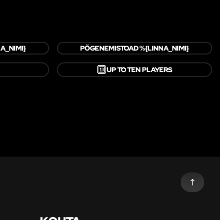
A_NIMI}
PÕGENEMISTOAD %{LINNA_NIMI}
🔟
UP TO TEN PLAYERS