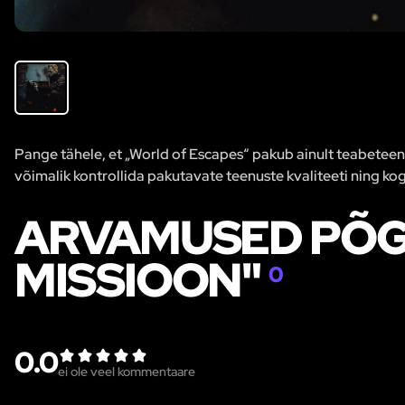
Pange tähele, et „World of Escapes“ pakub ainult teabeteenus
võimalik kontrollida pakutavate teenuste kvaliteeti ning kog
ARVAMUSED PÕG
MISSIOON"
0
0.0
ei ole veel kommentaare