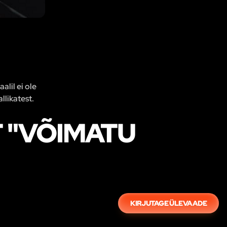
alil ei ole
llikatest.
 "VÕIMATU
KIRJUTAGE ÜLEVAADE