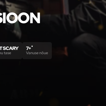
SIOON
*
T SCARY
7+
mu tase
Vanuse nõue