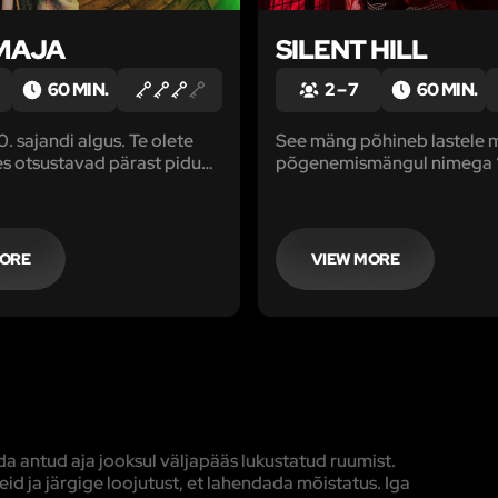
MAJA
SILENT HILL
60 MIN.
2 – 7
60 MIN.
. sajandi algus. Te olete
See mäng põhineb lastele
kes otsustavad pärast pidu
põgenemismängul nimega 
ajäetud majja linna ääres.
asjad”
suvad, et seal elab Kurjus:
 pere ja isegi neid otsinud
dusid jäljetult.
MORE
VIEW MORE
 antud aja jooksul väljapääs lukustatud ruumist.
d ja järgige loojutust, et lahendada mõistatus. Iga