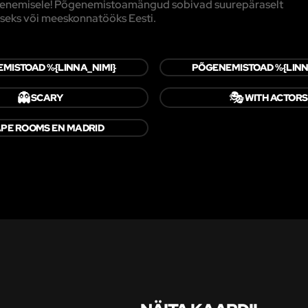
põgenemisele! Põgenemistoamängud sobivad suurepäraselt
seks või meeskonnatööks Eesti.
MISTOAD %{LINNA_NIMI}
PÕGENEMISTOAD %{LINN
👻
🎭
SCARY
WITH ACTORS
PE ROOMS EN MADRID