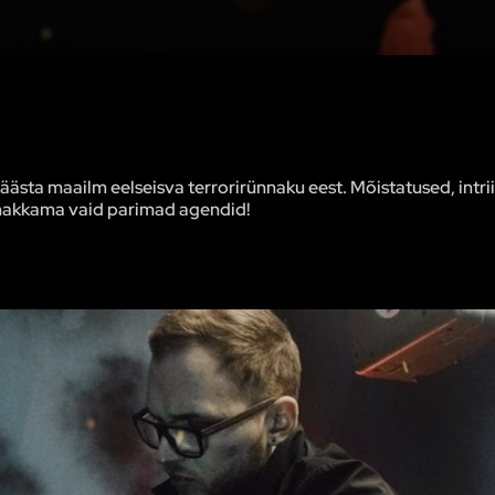
sta maailm eelseisva terrorirünnaku eest. Mõistatused, intrii
 hakkama vaid parimad agendid!