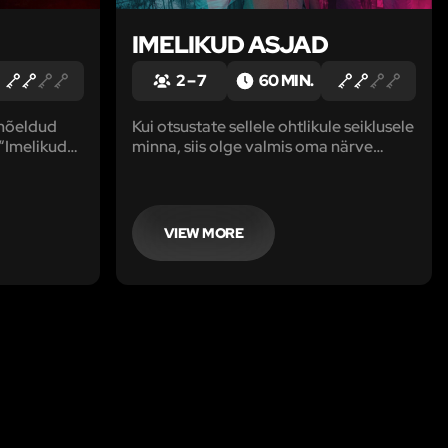
IMELIKUD ASJAD
2 – 7
60 MIN.
 mõeldud
Kui otsustate sellele ohtlikule seiklusele
“Imelikud
minna, siis olge valmis oma närve
proovile panema. Reaalsuse teine pool
on pime ja täis kirjeldamatuid
olendeid.
VIEW MORE