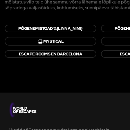
mõistatus viib teid ühe sammu võrra lähemale lõplikule 
sõpradega väljasõiduks, kohtumiseks, sünnipäeva tähistami
PÕGENEMISTOAD %{LINNA_NIMI}
PÕGENE
🔮
MYSTICAL
ESCAPE ROOMS EN BARCELONA
ESCA