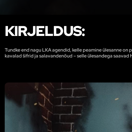
KIRJELDUS:
Tundke end nagu LKA agendid, kelle peamine ülesanne on pää
kavalad šifrid ja salavandenõud – selle ülesandega saavad