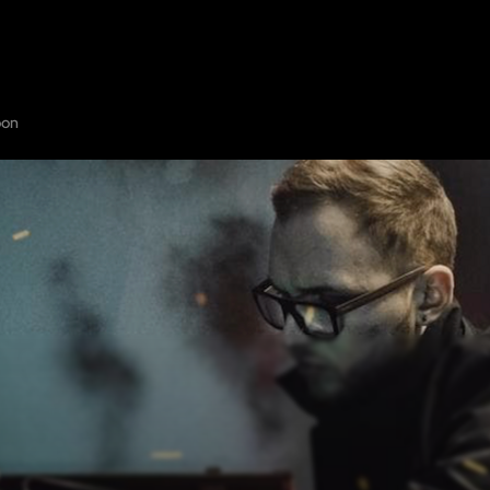
KODU
NÄITA KAARDIL
LISA PÕGENEMISTUBA
PARTNERID
LINN:
TAL
oon