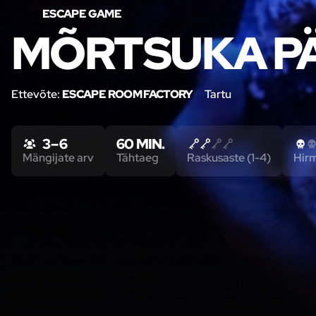
ESCAPE GAME
MÕRTSUKA P
Ettevõte:
ESCAPE ROOM FACTORY
Tartu
3 – 6
60 MIN.
Mängijate arv
Tähtaeg
Raskusaste (1-4)
Hir