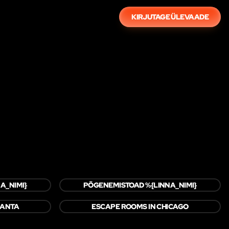
KIRJUTAGE ÜLEVAADE
A_NIMI}
PÕGENEMISTOAD %{LINNA_NIMI}
LANTA
ESCAPE ROOMS IN CHICAGO