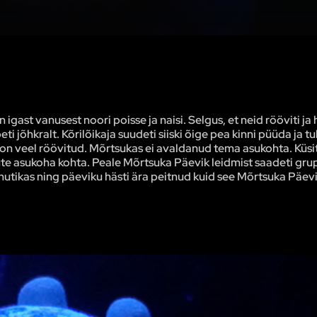
ast vanusest noori poisse ja naisi. Selgus, et neid rööviti ja h
 jõhkralt. Kõrilõikaja suudeti siiski õige pea kinni püüda ja tuli
uk on veel röövitud. Mõrtsukas ei avaldanud tema asukohta. Küsi
itute asukoha kohta. Peale Mõrtsuka Päevik leidmist saadeti gru
nutikas ning päeviku hästi ära peitnud kuid see Mõrtsuka Päev