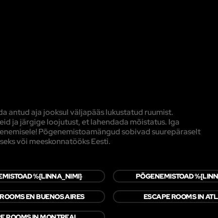
 antud aja jooksul väljapääs lukustatud ruumist.
d ja järgige loojutust, et lahendada mõistatus. Iga
põgenemisele! Põgenemistoamängud sobivad suurepäraselt
seks või meeskonnatööks Eesti.
MISTOAD %{LINNA_NIMI}
PÕGENEMISTOAD %{LINN
 ROOMS EN BUENOS AIRES
ESCAPE ROOMS IN AT
E ROOMS IN MONTREAL