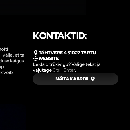
KONTAKTID:
oiti
TÄHTVERE 4 51007 TARTU
 välja, et ta
WEBSITE
tluse käigus
Leidsid trükivigu? Valige tekst ja
pp
vajutage
Ctrl+Enter
.
ik võib
NÄITA KAARDIL