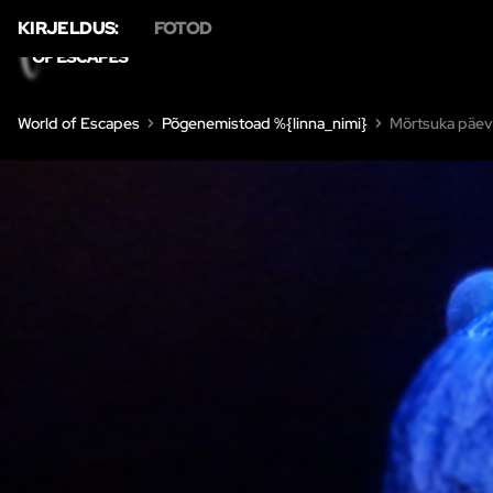
KIRJELDUS:
FOTOD
KODU
P
World of Escapes
Põgenemistoad %{linna_nimi}
Mõrtsuka päev