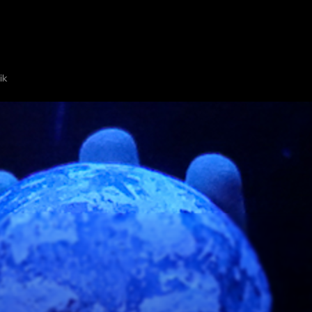
ÕGENEMISTOAD
NÄITA KAARDIL
LISA PÕGENEMISTUBA
PARTNER
ik