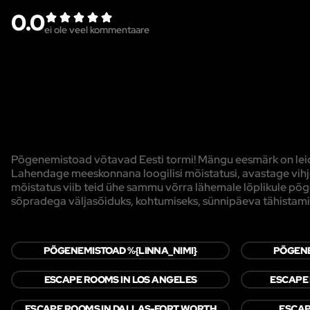
0.0
ei ole veel kommentaare
Põgenemistoad võtavad Eesti tormi! Mängu eesmärk on leida
Lahendage meeskonnana loogilisi mõistatusi, avastage vihjei
mõistatus viib teid ühe sammu võrra lähemale lõplikule 
sõpradega väljasõiduks, kohtumiseks, sünnipäeva tähistami
PÕGENEMISTOAD %{LINNA_NIMI}
PÕGENE
ESCAPE ROOMS IN LOS ANGELES
ESCAPE
ESCAPE ROOMS IN DALLAS-FORT WORTH
ESCAP