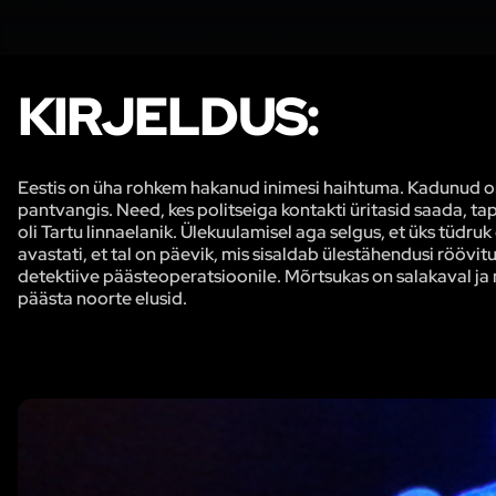
KIRJELDUS:
Eestis on üha rohkem hakanud inimesi haihtuma. Kadunud on ig
pantvangis. Need, kes politseiga kontakti üritasid saada, tapeti
oli Tartu linnaelanik. Ülekuulamisel aga selgus, et üks tüdr
avastati, et tal on päevik, mis sisaldab ülestähendusi rööv
detektiive päästeoperatsioonile. Mõrtsukas on salakaval ja 
päästa noorte elusid.