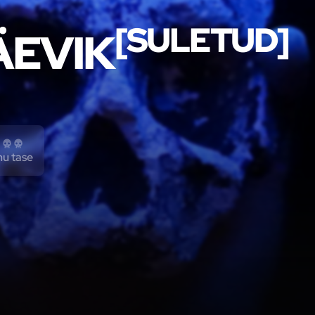
[SULETUD]
ÄEVIK
mu tase