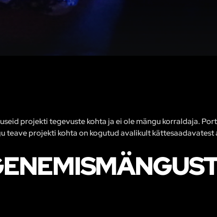
eid projekti tegevuste kohta ja ei ole mängu korraldaja. Porta
u teave projekti kohta on kogutud avalikult kättesaadavatest a
GENEMISMÄNGUST