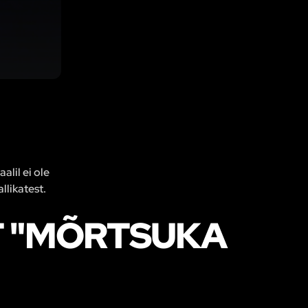
alil ei ole
llikatest.
 "MÕRTSUKA