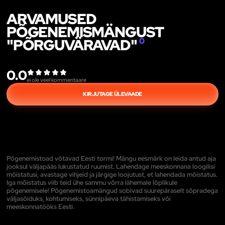
ARVAMUSED
PÕGENEMISMÄNGUST
"PÕRGUVÄRAVAD"
0
0.0
ei ole veel kommentaare
KIRJUTAGE ÜLEVAADE
Põgenemistoad võtavad Eesti tormi! Mängu eesmärk on leida antud aja
jooksul väljapääs lukustatud ruumist. Lahendage meeskonnana loogilisi
mõistatusi, avastage vihjeid ja järgige loojutust, et lahendada mõistatus.
Iga mõistatus viib teid ühe sammu võrra lähemale lõplikule
põgenemisele! Põgenemistoamängud sobivad suurepäraselt sõpradega
väljasõiduks, kohtumiseks, sünnipäeva tähistamiseks või
meeskonnatööks Eesti.