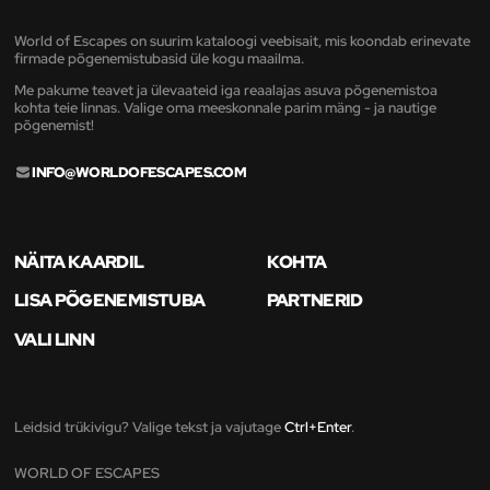
World of Escapes on suurim kataloogi veebisait, mis koondab erinevate
firmade põgenemistubasid üle kogu maailma.
Me pakume teavet ja ülevaateid iga reaalajas asuva põgenemistoa
kohta teie linnas. Valige oma meeskonnale parim mäng - ja nautige
põgenemist!
INFO@WORLDOFESCAPES.COM
NÄITA KAARDIL
KOHTA
LISA PÕGENEMISTUBA
PARTNERID
VALI LINN
Leidsid trükivigu? Valige tekst ja vajutage
Ctrl+Enter
.
WORLD OF ESCAPES