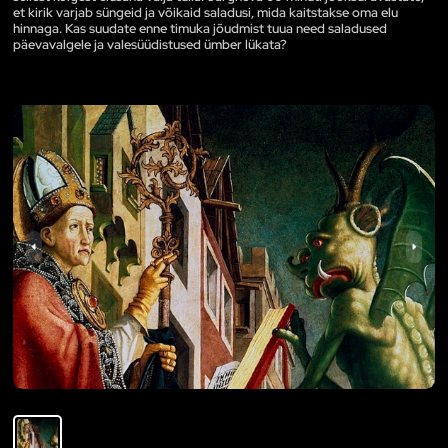
et kirik varjab süngeid ja võikaid saladusi, mida kaitstakse oma elu
hinnaga. Kas suudate enne timuka jõudmist tuua need saladused
päevavalgele ja valesüüdistused ümber lükata?