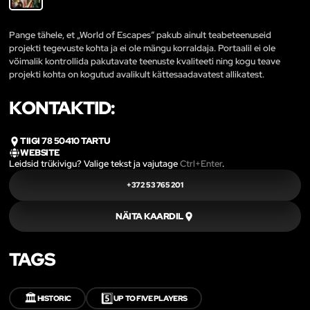
Pange tähele, et „World of Escapes“ pakub ainult teabeteenuseid
projekti tegevuste kohta ja ei ole mängu korraldaja. Portaalil ei ole
võimalik kontrollida pakutavate teenuste kvaliteeti ning kogu teave
projekti kohta on kogutud avalikult kättesaadavatest allikatest.
KONTAKTID:
TIIGI 78 50410 TARTU
WEBSITE
Leidsid trükivigu? Valige tekst ja vajutage
Ctrl+Enter
.
+372 53 765 201
NÄITA KAARDIL
TAGS
🏛️
5️⃣
HISTORIC
UP TO FIVE PLAYERS