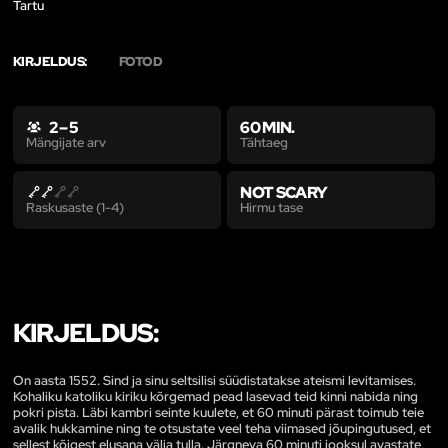
Tartu
KIRJELDUS:
FOTOD
2 – 5
60 MIN.
Tähtaeg
Mängijate arv
NOT SCARY
Hirmu tase
Raskusaste (1-4)
KIRJELDUS:
On aasta 1552. Sind ja sinu seltsilisi süüdistatakse ateismi levitamises.
Kohaliku katoliku kiriku kõrgemad pead lasevad teid kinni nabida ning
pokri pista. Läbi kambri seinte kuulete, et 60 minuti pärast toimub teie
avalik hukkamine ning te otsustate veel teha viimased jõupingutused, et
sellest kõigest elusana välja tulla. Järgneva 60 minuti jooksul avastate,