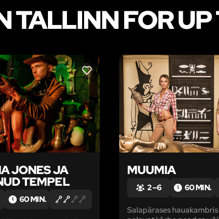
 TALLINN FOR UP 
LIKE
NA JONES JA
MUUMIA
NUD TEMPEL
2 – 6
60 MIN.
60 MIN.
Salapärases hauakambris 