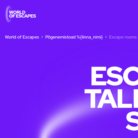
World of Escapes
Põgenemistoad %{linna_nimi}
Escape rooms in
ESC
TAL