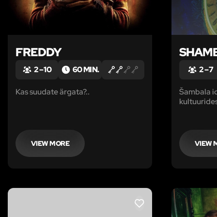
FREDDY
SHAM
2 – 10
60 MIN.
2 – 7
Kas suudate ärgata?..
Šambala id
kultuurides
käsikirjade
okultse fi
seda teadm
VIEW MORE
VIEW 
LIKE