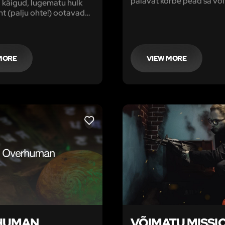
palavat kõrbe pead sa või
 käigud, lugematu hulk
kurjaga. Kas sa oskad la
oht (palju ohte!) ootavad
kõik Vaarao saladused, vä
äänaku taga
nutikaid püüniseid ja leida
väljapääsu? Tunne end tõe
seikluste otsijana!
MORE
VIEW MORE
LIKE
HUMAN
VÕIMATU MISSI