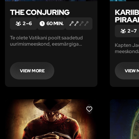
THE CONJURING
KARIIB
PIRAA
2 – 6
60 MIN.
2 – 7
Te olete Vatikani poolt saadetud
uurimismeeskond, eesmärgiga
Kapten Ja
mõista kas kuuldused siin
meeskonda
toimuvatest üleloomulikest
Peaaegu kõ
sündmustest peavad paika.
tehtud ja l
teele, kuid
VIEW MORE
VIEW 
taas ebame
on kaotanu
kaardi.
LIKE