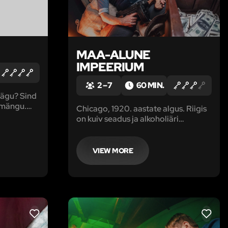
MAA-ALUNE
IMPEERIUM
2 – 7
60 MIN.
nägu? Sind
 mängu.
Chicago, 1920. aastate algus. Riigis
on kuiv seadus ja alkoholiäri
d välja
kontrollib Capone klann oma itaalia
joogiga.
VIEW MORE
LIKE
LIKE