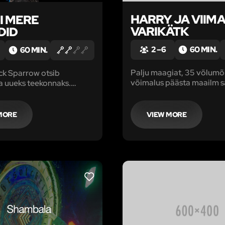
HARRY JA VIIM
I MERE
VARIKÄTK
DID
2 – 6
60 MIN.
60 MIN.
Palju maagiat, 35 võlumõi
ck Sparrow otsib
võimalus päästa maailm s
 uueks teekonnaks.
Ise-Teate-Kelle haardest.
ik ettevalmistused on
on tulvil loitse, salapärase
aev läheb tunni aja pärast
atribuute ja paneb sind 
 kahjuks sattus kapten
MORE
VIEW MORE
tõelistesse imedesse …
eldivasse olukorda, kuna
d kuulsa kompassi ja
LIKE