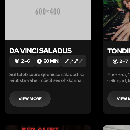
DA VINCI SALADUS
TOND
2 – 6
60 MIN.
2 – 7
Sul tuleb suure geeniuse saladuslike
Euroopa, 2
leiutiste vahel müstilises õhkkonnas
seiklejad,
lahendada Leonardo da Vinci
hiilida ma
peamine mõistatus. Suudad sa välja
Kohalikud 
pääseda, et saladust maailmaga
Kurjus: An
VIEW MORE
VIEW 
jagada või jääd igaveseks kindluse
neid otsin
keldritesse?
jäljetult.