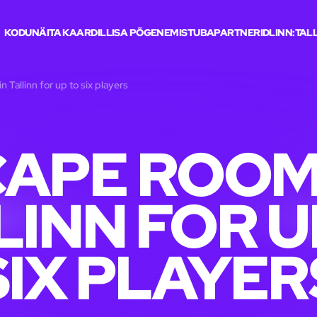
KODU
NÄITA KAARDIL
LISA PÕGENEMISTUBA
PARTNERID
LINN:
TAL
 Tallinn for up to six players
APE ROOM
LINN FOR U
SIX PLAYER