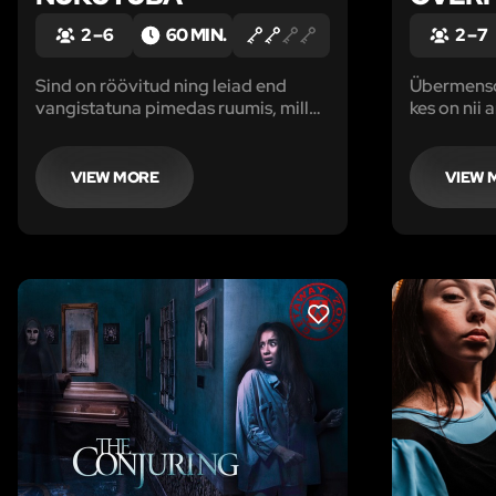
2 – 6
60 MIN.
2 – 7
Sind on röövitud ning leiad end
Übermensch
vangistatuna pimedas ruumis, mille
kes on nii 
ainsateks asukateks on nukud. Need
tänapäeva 
on tavaliselt väikeste laste
ületas oma
imearmsad mänguasjad.
Inimene on
VIEW MORE
VIEW 
ületada.
LIKE