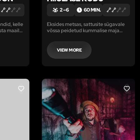
2 – 6
60 MIN.
did, kelle
Eksides metsas, sattusite sügavale
sta maailm
võssa peidetud kummalise maja
est.
juurde. Ilma pikemalt mõtlemata
alad šifrid
otsustate koputada ja abi paluda.
 ülesandega
Kuid majaperemees osutub
VIEW MORE
rimad
kohutavaks, kurjaks hiiglaseks.
LIKE
LIKE