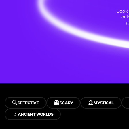
Looki
or 
g
🔍
👻
🔮
DETECTIVE
SCARY
MYSTICAL
🏺
ANCIENT WORLDS