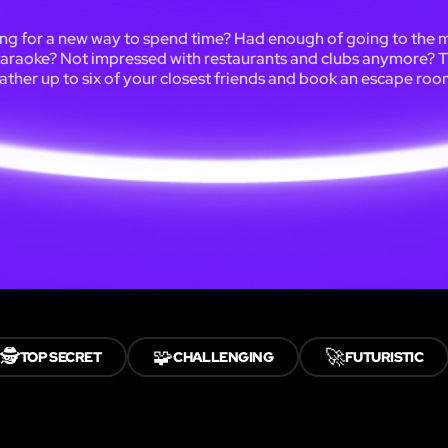
ng for a new way to spend time? Had enough of going to the 
karaoke? Not impressed with restaurants and clubs anymore? 
ather up to six of your closest friends and book an escape roo
🕵️
🧩
🚀
TOP SECRET
CHALLENGING
FUTURISTIC