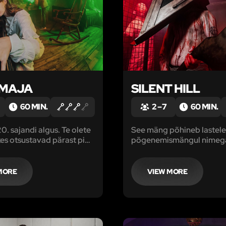
IMAJA
SILENT HILL
60 MIN.
2 – 7
60 MIN.
0. sajandi algus. Te olete
See mäng põhineb lastel
 kes otsustavad pärast pidu
põgenemismängul nimeg
hajäetud majja linna ääres.
“Imelikud asjad”
usuvad, et seal elab
dersonide pere ja isegi
MORE
VIEW MORE
ud detektiiv kadusid