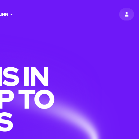
LINN
LOGI 
S IN
P TO
S