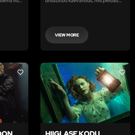
tlema iidse
unustatud kaevandus, mis peidab
hendada
endas teed kadunud asteekide
ltida
templini.
lise
VIEW MORE
LIKE
LIKE
OON
HIIGLASE KODU