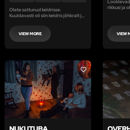
Looklevad
rikkusi ja 
Olete sattunud keldrisse.
teid iga k
Kuuldavasti oli siin keldris jõhkralt ja
piinarikkalt tapetud nunn. Laiba
osad olid kõikjal laiali ja kui uurijad
hakkasid uurima sündmuse
VIEW MORE
VIEW 
tagamaid, hakkasid laiba osad
kaduma.
LIKE
NUKUTUBA
OVER