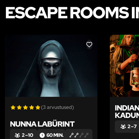
ESCAPE ROOMS IN
LIKE
INDIA
(3 arvustused)
KADU
NUNNA LABÜRINT
2 – 7
2 – 10
60 MIN.