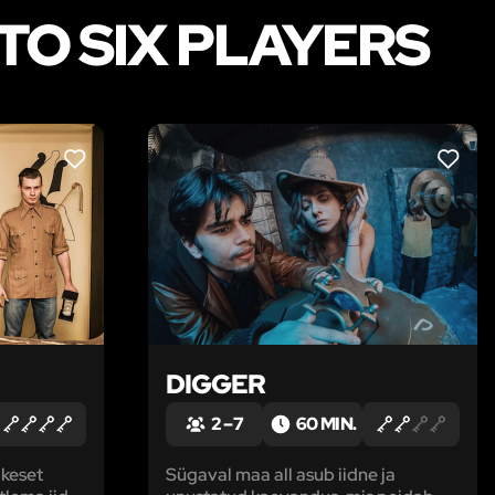
TO SIX PLAYERS
LIKE
LIKE
DIGGER
2 – 7
60 MIN.
keset
Sügaval maa all asub iidne ja