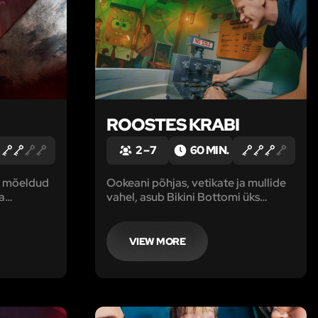
ROOSTES KRABI
2 – 7
60 MIN.
e mõeldud
Ookeani põhjas, vetikate ja mullide
a
vahel, asub Bikini Bottomi üks
kuulsamaid kohti — «Krusty Krab».
VIEW MORE