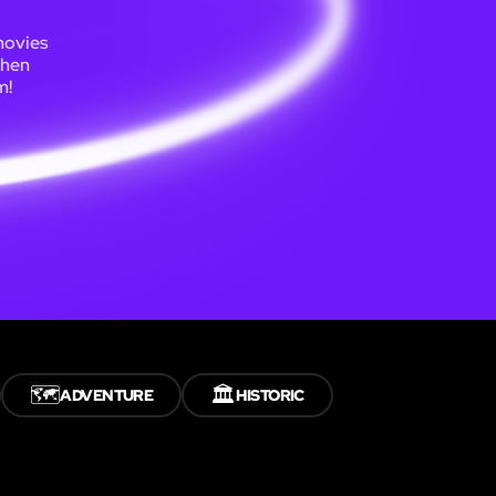
movies
Then
m!
🗺️
🏛️
ADVENTURE
HISTORIC