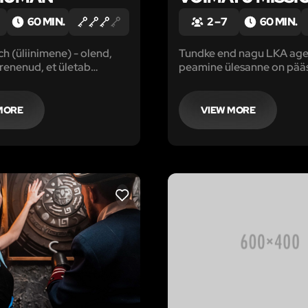
60 MIN.
2 – 7
60 MIN.
 (üliinimene) - olend,
Tundke end nagu LKA agen
arenenud, et ületab
peamine ülesanne on pää
inimest, nagu inimene
eelseisva terrorirünnaku e
korda kunagi ahvi.
Mõistatused, intriigid, kav
 keegi, keda tuleks
ja salavandenõud – selle
MORE
VIEW MORE
saavad hakkama vaid pa
agendid!
LIKE