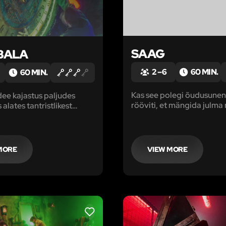
SAAG
BALA
2 – 6
60 MIN.
60 MIN.
Kas see polegi õudusune
ee kajastus paljudes
rööviti, et mängida julma
 alates tantristlikest
Ainult kõige vapramad ja
st ja lõpetades Reichi
kindlameelsemad suudava
losoofiaga. Viimane pidas
pääseda.
iste kuldseks graaliks.
MORE
VIEW MORE
LIKE