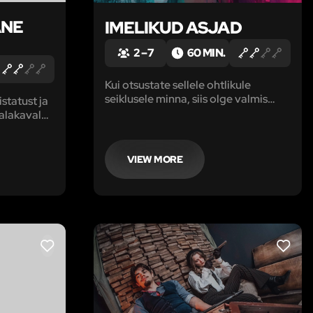
ANE
IMELIKUD ASJAD
2 – 7
60 MIN.
Kui otsustate sellele ohtlikule
seiklusele minna, siis olge valmis
statust ja
oma närve proovile panema.
alakavala
Reaalsuse teine pool on pime ja täis
 See tuba
kirjeldamatuid olendeid.
id
uskuma
VIEW MORE
LIKE
LIKE