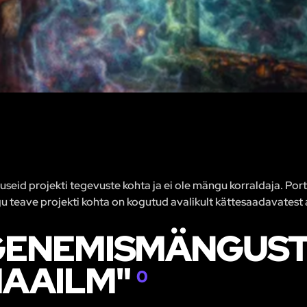
eid projekti tegevuste kohta ja ei ole mängu korraldaja. Porta
u teave projekti kohta on kogutud avalikult kättesaadavatest a
ENEMISMÄNGUST 
MAAILM"
0