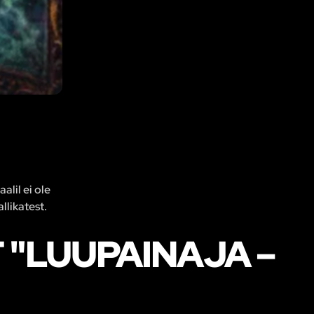
alil ei ole
llikatest.
"LUUPAINAJA –