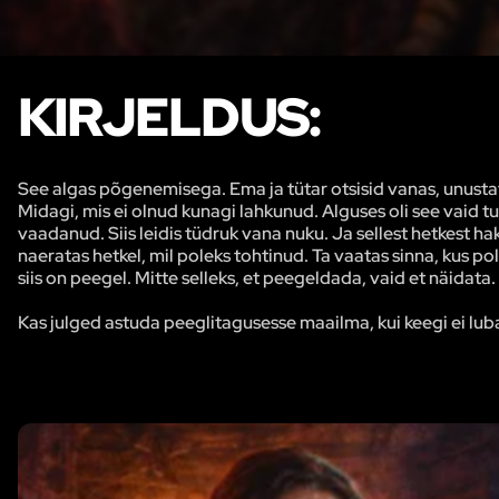
KIRJELDUS:
See algas põgenemisega. Ema ja tütar otsisid vanas, unustat
Midagi, mis ei olnud kunagi lahkunud. Alguses oli see vaid tunn
vaadanud. Siis leidis tüdruk vana nuku. Ja sellest hetkest 
naeratas hetkel, mil poleks tohtinud. Ta vaatas sinna, kus po
siis on peegel. Mitte selleks, et peegeldada, vaid et näidata. 
Kas julged astuda peeglitagusesse maailma, kui keegi ei luba