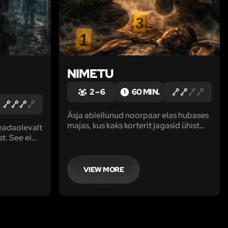
NIMETU
2 – 6
60 MIN.
Äsja abiellunud noorpaar elas hubases
majas, kus kaks korterit jagasid ühist
teadaolevalt
esikut ja kööki. Ühel õhtul leitakse
t. See ei
noorpaar mõrvatuna ning
ud suletud
kahtlusalusteks langevad nende kõige
otsustate
lähedasemad isikud.
VIEW MORE