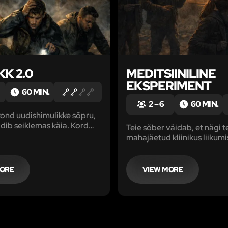
K 2.0
MEDITSIINILINE
EKSPERIMENT
60 MIN.
2 – 6
60 MIN.
kond uudishimulikke sõpru,
ldib seiklemas käia. Kord
Teie sõber väidab, et nägi 
s rappa saate aru, et pool
mahajäetud kliinikus liikumis
on salapäraselt kadunud.
ole loogiline. Kliinik on oln
rima minnes mõistate, et
juba kümme aastat. Ometi 
aikneb vaid üks
ise asja uurima minna.
MORE
VIEW MORE
 maja.