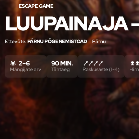
ESCAPE GAME
LUUPAINAJA 
Ettevõte:
PÄRNU PÕGENEMISTOAD
Pärnu
2 – 6
90 MIN.
Mängijate arv
Tähtaeg
Raskusaste (1-4)
Hir