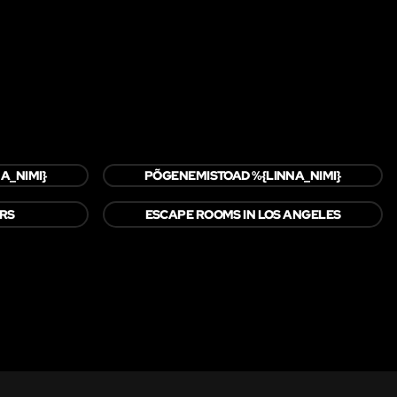
A_NIMI}
PÕGENEMISTOAD %{LINNA_NIMI}
ERS
ESCAPE ROOMS IN LOS ANGELES