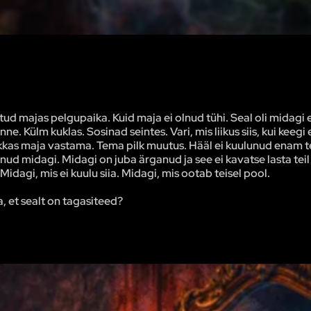
ud majas pelgupaika. Kuid maja ei olnud tühi. Seal oli midagi 
e. Külm kuklas. Sosinad seintes. Vari, mis liikus siis, kui keegi 
hakkas maja vastama. Tema pilk muutus. Hääl ei kuulunud enam 
lnud midagi. Midagi on juba ärganud ja see ei kavatse lasta tei
Midagi, mis ei kuulu siia. Midagi, mis ootab teisel pool.
, et sealt on tagasiteed?