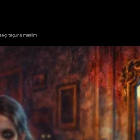
GENEMISTOAD
NÄITA KAARDIL
LISA PÕGENEMISTUBA
PARTNERI
eeglitagune maailm