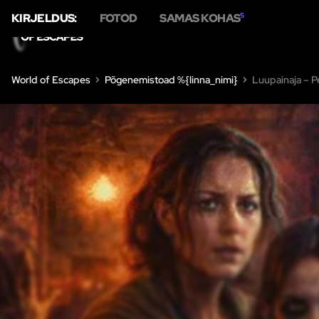
KIRJELDUS:
FOTOD
SAMAS KOHAS
5
KODU
PÕ
World of Escapes
Põgenemistoad %{linna_nimi}
Luupainaja – P