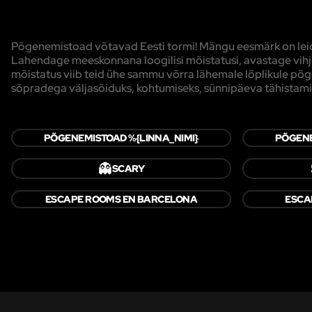
Põgenemistoad võtavad Eesti tormi! Mängu eesmärk on leida
Lahendage meeskonnana loogilisi mõistatusi, avastage vihjei
mõistatus viib teid ühe sammu võrra lähemale lõplikule 
sõpradega väljasõiduks, kohtumiseks, sünnipäeva tähistami
PÕGENEMISTOAD %{LINNA_NIMI}
PÕGENE
👻
SCARY
ESCAPE ROOMS EN BARCELONA
ESCA