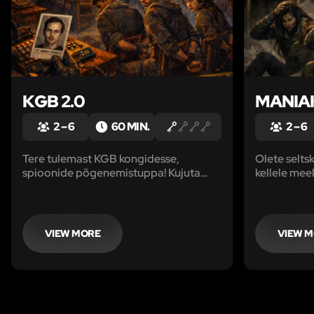
KGB 2.0
MANIAK
2 – 6
60 MIN.
2 – 6
Tere tulemast KGB kongidesse,
Olete selts
spioonide põgenemistuppa! Kujuta
kellele mee
ette, et sa oled koos oma
matka käigu
meeskonnaga salajasel missioonil, kui
seltskonda 
äkki satute KGB spioonide vangistusse.
Asja ise uu
läheduses p
VIEW MORE
VIEW 
mahajäetud