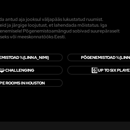
 antud aja jooksul väljapääs lukustatud ruumist.
d ja järgige loojutust, et lahendada mõistatus. Iga
põgenemisele! Põgenemistoamängud sobivad suurepäraselt
seks või meeskonnatööks Eesti.
MISTOAD %{LINNA_NIMI}
PÕGENEMISTOAD %{LINN
🧩
6️⃣
CHALLENGING
UP TO SIX PLAY
PE ROOMS IN HOUSTON