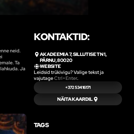
KONTAKTID:
enne neid.
AKADEEMIA 7, SILLUTISE TN 1,
ei
PÄRNU, 80020
temale. Ta
WEBSITE
l lahkuda. Ja
Leidsid trükivigu? Valige tekst ja
vajutage
Ctrl+Enter
.
+372 53416171
NÄITA KAARDIL
TAGS