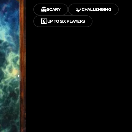
👻
🧩
SCARY
CHALLENGING
6️⃣
UP TO SIX PLAYERS