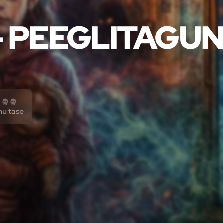
– PEEGLITAGU
mu tase