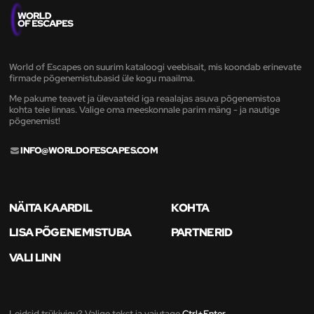
World of Escapes on suurim kataloogi veebisait, mis koondab erinevate
firmade põgenemistubasid üle kogu maailma.
Me pakume teavet ja ülevaateid iga reaalajas asuva põgenemistoa
kohta teie linnas. Valige oma meeskonnale parim mäng - ja nautige
põgenemist!
INFO@WORLDOFESCAPES.COM
NÄITA KAARDIL
KOHTA
LISA PÕGENEMISTUBA
PARTNERID
VALI LINN
Leidsid trükivigu? Valige tekst ja vajutage
Ctrl+Enter
.