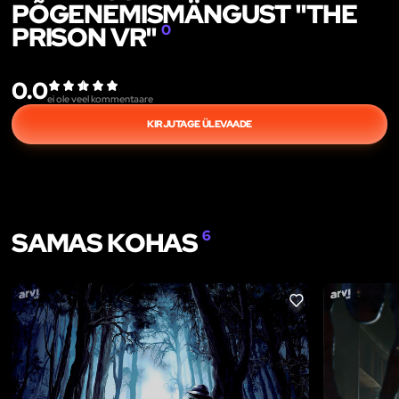
PÕGENEMISMÄNGUST "THE
PRISON VR"
0
0.0
ei ole veel kommentaare
KIRJUTAGE ÜLEVAADE
SAMAS KOHAS
6
LIKE