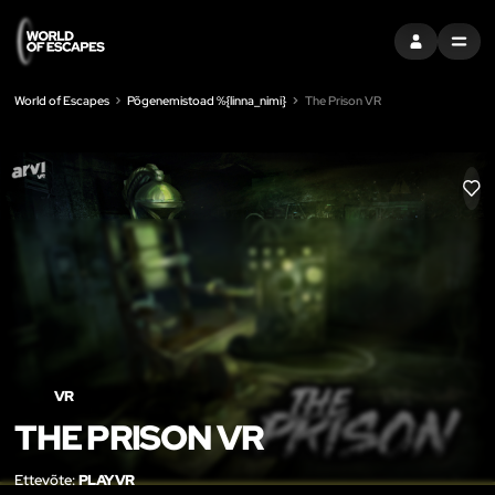
LOGI SISSE
MENU
World of Escapes
Põgenemistoad %{linna_nimi}
The Prison VR
LIK
VR
THE PRISON VR
Ettevõte:
PLAYVR