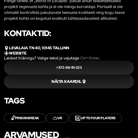
Pange tähele, et „World of Escapes“ pakub ainult teabeteenuseid
projekti tegevuste kohta ja ei ole mängu korraldaja. Portaalil ei ole
võimalik kontrollida pakutavate teenuste kvaliteeti ning kogu teave
projekti kohta on kogutud avalikult kättesaadavatest allikatest.
KONTAKTID:
LIIVALAIA TN 40, 10145 TALLINN
WEBSITE
Leidsid trükivigu? Valige tekst ja vajutage
Ctrl+Enter
.
+372-58-111-223
NÄITA KAARDIL
TAGS
🔓
🥽
4️⃣
PRISON BREAK
VR
UP TO FOUR PLAYERS
ARVAMUSED