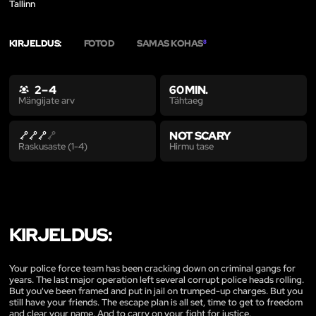
Tallinn
KIRJELDUS:
FOTOD
SAMAS KOHAS
8
2 – 4
60 MIN.
Tähtaeg
Mängijate arv
NOT SCARY
Hirmu tase
Raskusaste (1-4)
KIRJELDUS:
Your police force team has been cracking down on criminal gangs for
years. The last major operation left several corrupt police heads rolling.
But you've been framed and put in jail on trumped-up charges. But you
still have your friends. The escape plan is all set, time to get to freedom
and clear your name. And to carry on your fight for justice.