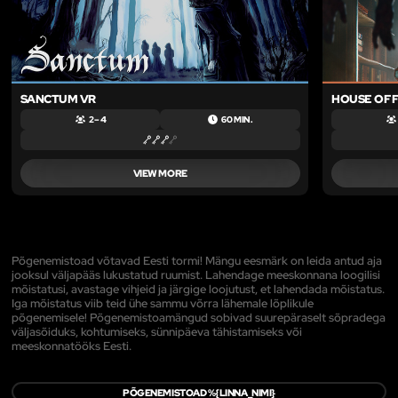
SANCTUM VR
HOUSE OF 
2 – 4
60 MIN.
VIEW MORE
Põgenemistoad võtavad Eesti tormi! Mängu eesmärk on leida antud aja
jooksul väljapääs lukustatud ruumist. Lahendage meeskonnana loogilisi
mõistatusi, avastage vihjeid ja järgige loojutust, et lahendada mõistatus.
Iga mõistatus viib teid ühe sammu võrra lähemale lõplikule
põgenemisele! Põgenemistoamängud sobivad suurepäraselt sõpradega
väljasõiduks, kohtumiseks, sünnipäeva tähistamiseks või
meeskonnatööks Eesti.
PÕGENEMISTOAD %{LINNA_NIMI}