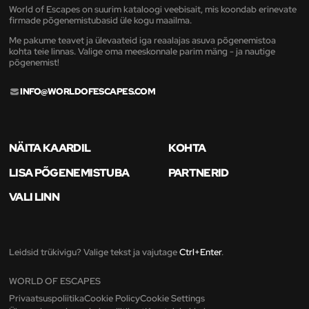
World of Escapes on suurim kataloogi veebisait, mis koondab erinevate
firmade põgenemistubasid üle kogu maailma.
Me pakume teavet ja ülevaateid iga reaalajas asuva põgenemistoa
kohta teie linnas. Valige oma meeskonnale parim mäng - ja nautige
põgenemist!
INFO@WORLDOFESCAPES.COM
NÄITA KAARDIL
KOHTA
LISA PÕGENEMISTUBA
PARTNERID
VALI LINN
Leidsid trükivigu? Valige tekst ja vajutage
Ctrl+Enter
.
WORLD OF ESCAPES
Privaatsuspoliitika
Cookie Policy
Cookie Settings